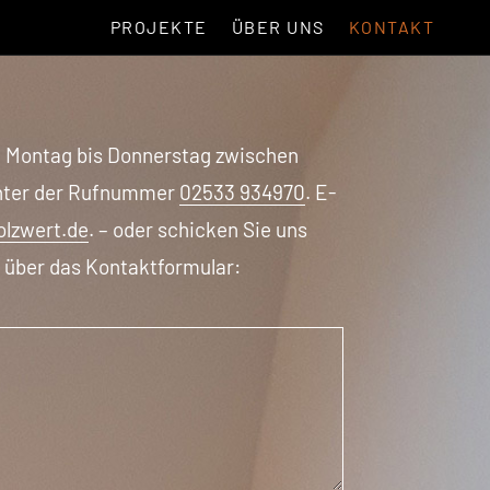
PROJEKTE
ÜBER UNS
KONTAKT
n Montag bis Donnerstag zwischen
unter der Rufnummer
02533 934970
. E-
olzwert.de
. – oder schicken Sie uns
g über das Kontaktformular: